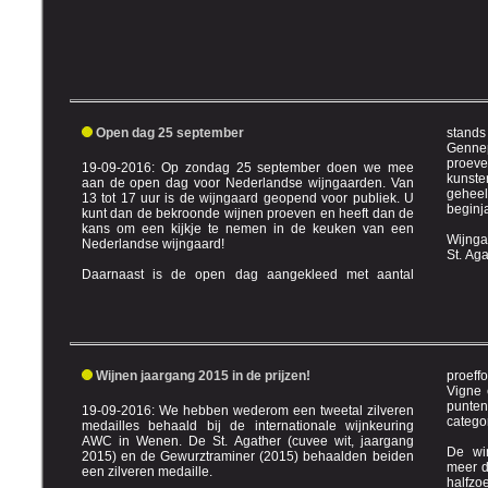
Open dag 25 september
stands waar u onder m
Gennep en a
proeven. 
19-09-2016: Op zondag 25 september doen we mee
kunste
aan de open dag voor Nederlandse wijngaarden. Van
geheel 
13 tot 17 uur is de wijngaard geopend voor publiek. U
beginj
kunt dan de bekroonde wijnen proeven en heeft dan de
kans om een kijkje te nemen in de keuken van een
Wijnga
Nederlandse wijngaard!
St. A
Daarnaast is de open dag aangekleed met aantal
Wijnen jaargang 2015 in de prijzen!
proefformulier van 
Vigne et du v
puntena
19-09-2016: We hebben wederom een tweetal zilveren
categor
medailles behaald bij de internationale wijnkeuring
AWC in Wenen. De St. Agather (cuvee wit, jaargang
De wi
2015) en de Gewurztraminer (2015) behaalden beiden
meer dan 87 punten: St. Aga
een zilveren medaille.
halfzoet 87,0 punt