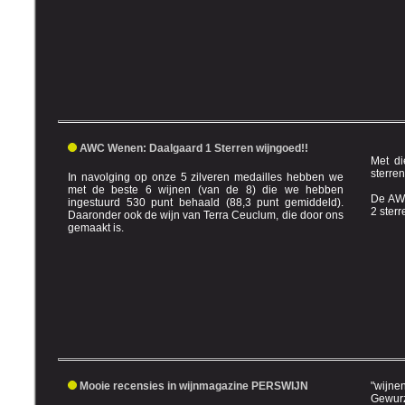
AWC Wenen: Daalgaard 1 Sterren wijngoed!!
Met di
sterre
In navolging op onze 5 zilveren medailles hebben we
met de beste 6 wijnen (van de 8) die we hebben
De AWC
ingestuurd 530 punt behaald (88,3 punt gemiddeld).
2 ste
Daaronder ook de wijn van Terra Ceuclum, die door ons
gemaakt is.
Mooie recensies in wijnmagazine PERSWIJN
"wijne
Gewurzt