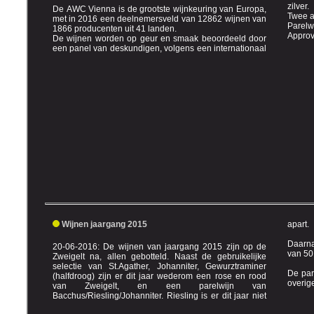
zilver.
De AWC Vienna is de grootste wijnkeuring van Europa,
Twee a
met in 2016 een deelnemersveld van 12862 wijnen van
Parelwijn en Johanniter behaalden b
1866 producenten uit 41 landen.
De wijnen worden op geur en smaak beoordeeld door
een panel van deskundigen, volgens een internationaal
Wijnen jaargang 2015
apart.
Daarna
20-06-2016: De wijnen van jaargang 2015 zijn op de
Zweigelt na, allen gebotteld. Naast de gebruikelijke
selectie van St.Agather, Johanniter, Gewurztraminer
De par
(halfdroog) zijn er dit jaar wederom een rose en rood
overig
van Zweigelt, en een parelwijn van
Bacchus/Riesling/Johanniter. Riesling is er dit jaar niet