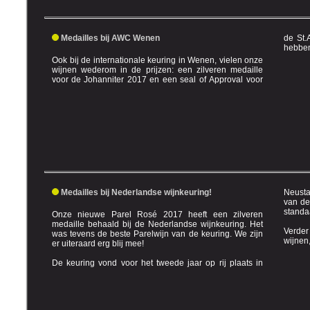
Medailles bij AWC Wenen
de St.Agather 2017. Doo
Ook bij de internationale keuring in Wenen, vielen onze
wijnen wederom in de prijzen: een zilveren medaille
voor de Johanniter 2017 en een seal of Approval voor
Medailles bij Nederlandse wijnkeuring!
Neusta
van de Pfalzer weinverein gekeurd, volgens de Duitse
standa
Onze nieuwe Parel Rosé 2017 heeft een zilveren
medaille behaald bij de Nederlandse wijnkeuring. Het
Verder
was tevens de beste Parelwijn van de keuring. We zijn
er uiteraard erg blij mee!
De keuring vond voor het tweede jaar op rij plaats in