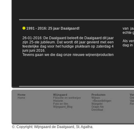
1991 - 2016: 25 jaar Daalgaard!
van jaargang 2015 presenteren. Waaronder een een
26-01-2016: De Daalgaard beleeft de Daalgaard dit jaar
Als ve
zijn 25-ste jubileum. Dat wordt dit jaar gevierd met een
da
feestelijke dag voor het huidige plukteam op zaterdag 4
juni juni 2016.
Tevens gaan we die dag onze nieuwe wijnen/producten
Home
Wijngaard
Producten
Ve
Home
Filosofie en werkwijze
Wijnen
Onl
Historie
»
Beoordelingen
Vas
Foto en film
Wijngelei
Res
Wijngaard_Blog
Grape-Ale
Destillaat
©: Copyright: Wijngaard de Daalgaard, St. Agatha.