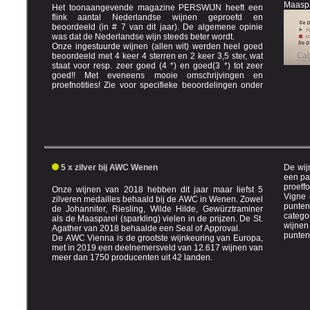
Maaspar
Het toonaangevende magazine PERSWIJN heeft een
flink aantal Nederlandse wijnen geproefd en
beoordeeld (in # 7 van dit jaar). De algemene opinie
was dat de Nederlandse wijn steeds beter wordt.
Onze ingestuurde wijnen (allen wit) werden heel goed
beoordeeld met 4 keer 4 sterren en 2 keer 3,5 ster, wat
staat voor resp. zeer goed (4 *) en goed(3 *) tot zeer
goed!! Met eveneens mooie omschrijvingen en
proefnotities! Zie voor specifieke beoordelingen onder
5 x zilver bij AWC Wenen
De wij
een panel van deskundigen, volgens
proefformulier van het OI
Onze wijnen van 2018 hebben dit jaar maar liefst 5
Vigne et du vin)
zilveren medailles behaald bij de AWC in Wenen. Zowel
puntenaan
de Johanniter, Riesling, Wilde Hilde, Gewürztraminer
categori
als de Maasparel (sparkling) vielen in de prijzen. De St.
wijnen
Agather van 2018 behaalde een Seal of Approval.
punten
De AWC Vienna is de grootste wijnkeuring van Europa,
met in 2019 een deelnemersveld van 12.617 wijnen van
meer dan 1750 producenten uit 42 landen.