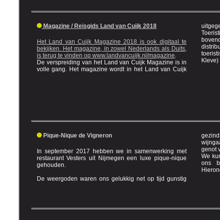
Magazine / Reisgids Land van Cuijk 2018
uitgegeven door de d
Toeristische Ontmoetingsp
bovendien 
Het Land van Cuijk Magazine 2018 is ook digitaal te
distrib
bekijken. Het magazine, in zowel Nederlands als Duits,
toeristi
is terug te vinden op
www.landvancuijk.nl/magazine
.
Kleve) 
De verspreiding van het Land van Cuijk Magazine is in
volle gang. Het magazine wordt in het Land van Cuijk
Pique-Nique de Vigneron
gezind. De 30 gasten hebben na 
wijngaard genoten 
In september 2017 hebben we in samenwerking met
We kun
restaurant Vesters uit Nijmegen een luxe pique-nique
ons betreft volgend jaar herhaald mag worden!
gehouden.
De weergoden waren ons gelukkig net op tijd gunstig