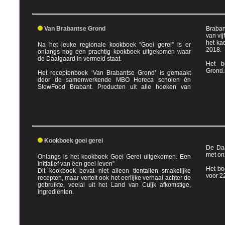
Van Brabantse Grond
Brabant gem
van vijf 
het ka
Na het leuke regionale kookboek "Goei gerei" is er
2018.
onlangs nog een prachtig kookboek uitgekomen waar
de Daalgaard in vermeld staat.
Het b
Het receptenboek ‘Van Brabantse Grond’ is gemaakt
door de samenwerkende MBO Horeca scholen èn
SlowFood Brabant. Producten uit alle hoeken van
Kookboek goei gerei
De Daa
Onlangs is het kookboek Goei Gerei uitgekomen. Een
initiatief van ëen goei leven"
Het bo
Dit kookboek bevat niet alleen tientallen smakelijke
vo
recepten, maar vertelt ook het eerlijke verhaal achter de
gebruikte, veelal uit het Land van Cuijk afkomstige,
ingrediënten.