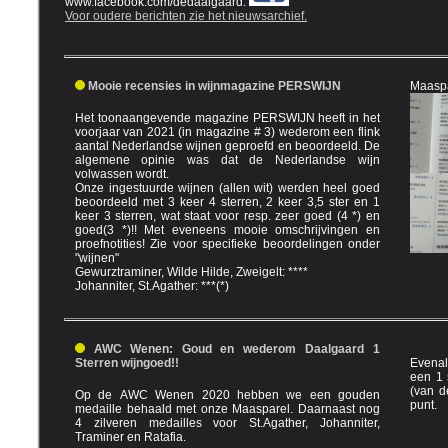
www.facebook.com/dedaalgaard.
Voor oudere berichten zie het nieuwsarchief.
Mooie recensies in wijnmagazine PERSWIJN
Maaspa
Het toonaangevende magazine PERSWIJN heeft in het
voorjaar van 2021 (in magazine # 3) wederom een flink
aantal Nederlandse wijnen geproefd en beoordeeld. De
algemene opinie was dat de Nederlandse wijn
volwassen wordt.
Onze ingestuurde wijnen (allen wit) werden heel goed
beoordeeld met 3 keer 4 sterren, 2 keer 3,5 ster en 1
keer 3 sterren, wat staat voor resp. zeer goed (4 *) en
goed(3 *)!! Met eveneens mooie omschrijvingen en
proefnotities! Zie voor specifieke beoordelingen onder
"wijnen"
Gewurztraminer, Wilde Hilde, Zweigelt: ****
Johanniter, St.Agather: ***(*)
AWC Wenen: Goud en wederom Daalgaard 1
Sterren wijngoed!!
Evenal
een 1 sterren beoordeling behaald. De beste 6 wijnen
(van de 8) die we hebben ing
Op de AWC Wenen 2020 hebben we een gouden
punt.
medaille behaald met onze Maasparel. Daarnaast nog
4 zilveren medailles voor St.Agather, Johanniter,
Traminer en Ratafia.