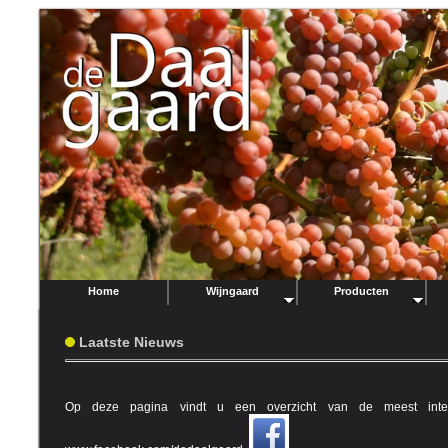
Home
Wijngaard
Producten
Laatste Nieuws
Op deze pagina vindt u een overzicht van de meest intere