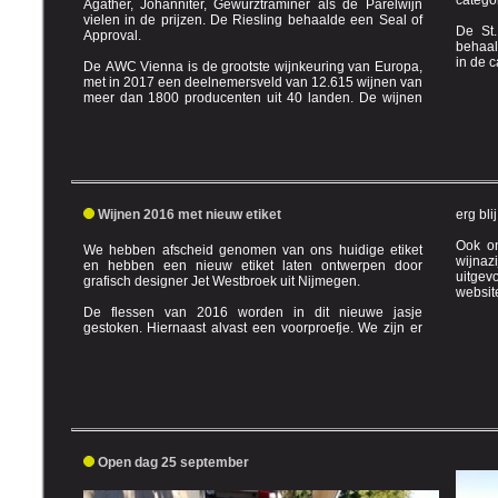
categor
Agather, Johanniter, Gewürztraminer als de Parelwijn
vielen in de prijzen. De Riesling behaalde een Seal of
De St.
Approval.
behaalden meer dan 87 punt punt
De AWC Vienna is de grootste wijnkeuring van Europa,
met in 2017 een deelnemersveld van 12.615 wijnen van
meer dan 1800 producenten uit 40 landen. De wijnen
Wijnen 2016 met nieuw etiket
erg bli
Ook on
We hebben afscheid genomen van ons huidige etiket
wijnazijn en Ratafia) worden binnenkort 
en hebben een nieuw etiket laten ontwerpen door
uitgevoerd. Medio 2018 word
grafisch designer Jet Westbroek uit Nijmegen.
websit
De flessen van 2016 worden in dit nieuwe jasje
gestoken. Hiernaast alvast een voorproefje. We zijn er
Open dag 25 september